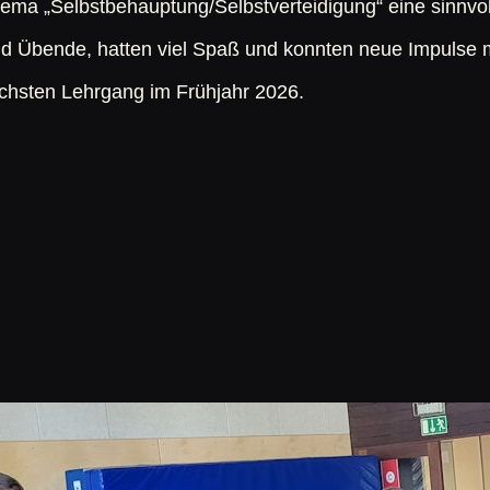
ma „Selbstbehauptung/Selbstverteidigung“ eine sinnvol
 und Übende, hatten viel Spaß und konnten neue Impuls
ächsten Lehrgang im Frühjahr 2026.